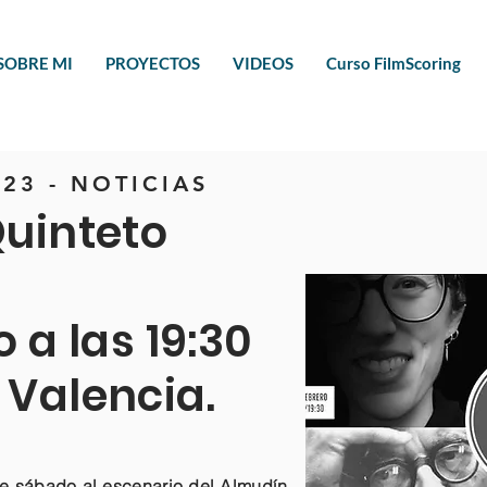
SOBRE MI
PROYECTOS
VIDEOS
Curso FilmScoring
23 - NOTICIAS
Quinteto
 a las 19:30
 Valencia.
te sábado al escenario del Almudín,